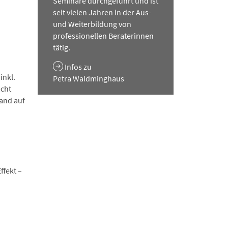
Seminare durchgeführt und ist
seit vielen Jahren in der Aus-
und Weiterbildung von
professionellen Beraterinnen
tätig.
Infos zu
inkl.
Petra Waldminghaus
acht
and auf
ffekt –