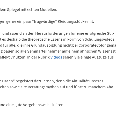
 dem Spiegel mit echten Modellen.
gen gerne ein paar "fragwürdige" Kleidungsstücke mit.
ich umfassend an den Herausforderungen für eine erfolgreiche Stil-
bt es deshalb die theoretische Essenz in Form von Schulungsvideos, 
tend für alle, die ihre Grundausbildung nicht bei CorporateColor gem
g bauen so alle Seminarteilnehmer auf einem ähnlichen Wissensst
ffektiv nutzen. In der Rubrik
Videos
sehen Sie einige Auszüge aus
e Hasen“ begeistert dazulernen, denn die Aktualität unseres
eiten sowie alte Beratungsmythen auf und führt zu manchem Aha-E
und eine gute Vorgehensweise klären.