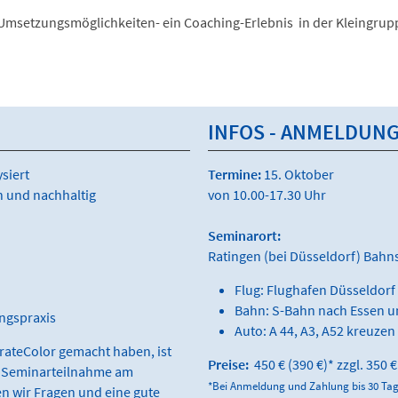
Umsetzungsmöglichkeiten- ein Coaching-Erlebnis in der Kleingrup
INFOS - ANMELDUNG
siert
Termine:
15. Oktober
h und nachhaltig
von
10.00-17.30 Uhr
Seminarort:
Ratingen (bei Düsseldorf) Bahns
Flug: Flughafen Düsseldorf 
Bahn: S-Bahn nach Essen u
ungspraxis
Auto: A 44, A3, A52 kreuzen
rateColor gemacht haben, ist
Preise:
450 € (390 €)*
zzgl. 350 
ur Seminarteilnahme am
*Bei Anmeldung und Zahlung bis 30 Ta
en wir Fragen und eine gute