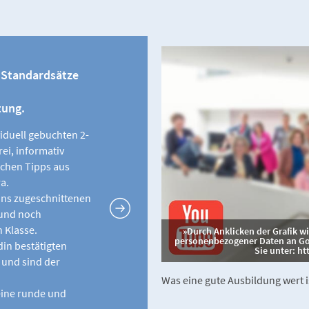
 Standardsätze
tung.
iduell gebuchten 2-
ei, informativ
schen Tipps aus
a.
 uns zugeschnittenen
 und noch
 Klasse.
Durch Anklicken der Grafik 
personenbezogener Daten an Goo
in bestätigten
Sie unter: ht
 und sind der
Was eine gute Ausbildung wert i
 eine runde und