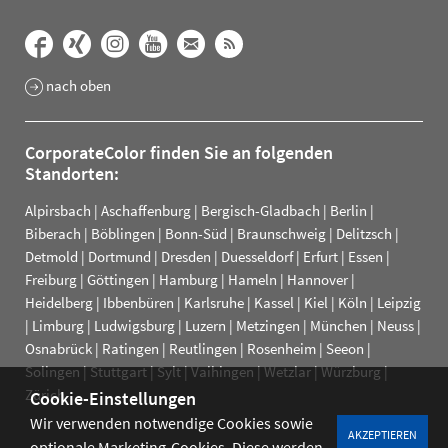
nach oben
CorporateColor finden Sie an folgenden
Standorten:
Alpirsbach
|
Aschaffenburg
|
Bergisch-Gladbach
|
Berlin
|
Biberach
|
Böblingen
|
Bonn-Süd
|
Braunschweig
|
Delitzsch
|
Detmold
|
Dortmund
|
Dresden
|
Duesseldorf
|
Erfurt
|
Essen
|
Freiburg
|
Göttingen
|
Hamburg
|
Hameln
|
Hannover
|
Heidelberg
|
Ibbenbüren
|
Karlsruhe
|
Kassel
|
Kiel
|
Köln
|
Leipzig
|
Limburg
|
Ludwigsburg
|
Luzern
|
Metzingen
|
München
|
Neuss
|
Osnabrück
|
Ratingen
|
Reutlingen
|
Rosenheim
|
Seeon
|
Solingen
|
Stuttgart
|
Sylt
|
Vaihingen
|
Wetzlar
|
Würzburg
|
Zürich
Cookie-Einstellungen
Wir verwenden notwendige Cookies sowie
AKZEPTIEREN
optionale Marketing-Cookies. Diese werden