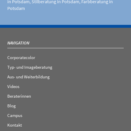
in Potsdam
,
Stilberatung in Potsdam
,
Farbberatung in
Potsdam
NAVIGATION
Corporatecolor
Typ- und Imageberatung
Aus- und Weiterbildung
Videos
Beraterinnen
Blog
Campus
Kontakt