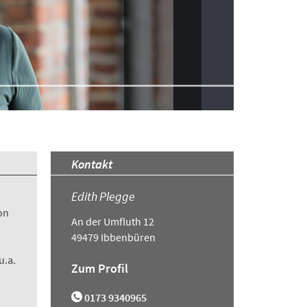
Kontakt
Edith Plegge
on
An der Umfluth 12
49479 Ibbenbüren
u.a.
Zum Profil
0173 9340965