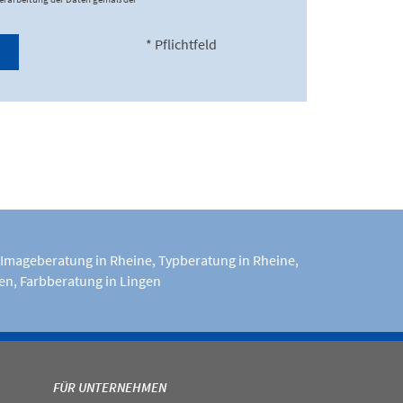
* Pflichtfeld
Imageberatung in Rheine
,
Typberatung in Rheine
,
gen
,
Farbberatung in Lingen
FÜR UNTERNEHMEN