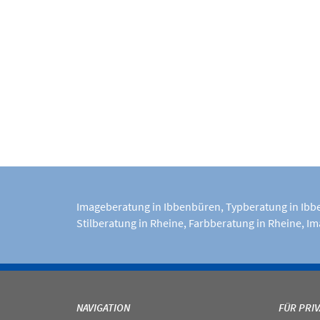
Imageberatung in Ibbenbüren
,
Typberatung in Ib
Stilberatung in Rheine
,
Farbberatung in Rheine
,
Im
NAVIGATION
FÜR PRI