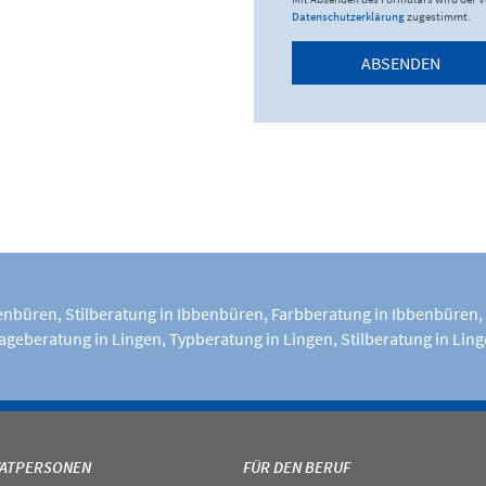
Datenschutzerklärung
zugestimmt.
ABSENDEN
benbüren
,
Stilberatung in Ibbenbüren
,
Farbberatung in Ibbenbüren
,
ageberatung in Lingen
,
Typberatung in Lingen
,
Stilberatung in Lin
VATPERSONEN
FÜR DEN BERUF