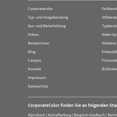
Corporatecolor
Farbbera
Typ- und Imageberatung
Stilberat
Aus- und Weiterbildung
Typberat
Videos
Make-Up
Beraterinnen
Kleiders
Blog
Einkaufs
Campus
Frisuren
Kontakt
Brillenb
Impressum
Datenschutz
CorporateColor finden Sie an folgenden St
Alpirsbach
|
Aschaffenburg
|
Bergisch-Gladbach
|
Berli