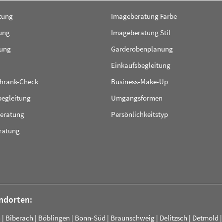
tung
Imageberatung Farbe
ung
Imageberatung Stil
ung
Garderobenplanung
Einkaufsbegleitung
chrank-Check
Business-Make-Up
begleitung
Umgangsformen
beratung
Persönlichkeitstyp
eratung
andorten:
n
|
Biberach
|
Böblingen
|
Bonn-Süd
|
Braunschweig
|
Delitzsch
|
Detmold