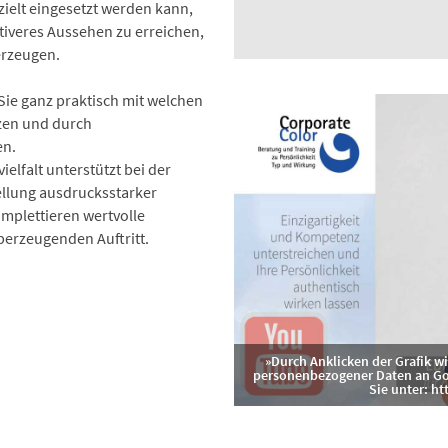
zielt eingesetzt werden kann,
tiveres Aussehen zu erreichen,
erzeugen.
Sie ganz praktisch mit welchen
zen und durch
en.
elfalt unterstützt bei der
ellung ausdrucksstarker
plettieren wertvolle
berzeugenden Auftritt.
Durch Anklicken der Grafik 
personenbezogener Daten an Goo
Sie unter: ht