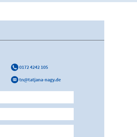
0172 4242 105
tn@tatjana-nagy.de