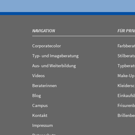
NAVIGATION
FÜR PRI
Corporatecolor
Farbbera
Typ- und Imageberatung
Stilberat
Aus- und Weiterbildung
Typberat
Videos
Make-Up
Beraterinnen
Kleiders
Blog
Einkaufs
Campus
Frisuren
Kontakt
Brillenb
Impressum