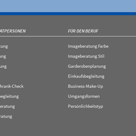
VATPERSONEN
FÜR DEN BERUF
tung
Imageberatung Farbe
ung
Imageberatung Stil
ung
Garderobenplanung
Einkaufsbegleitung
chrank-Check
Business-Make-Up
begleitung
Umgangsformen
beratung
Persönlichkeitstyp
eratung