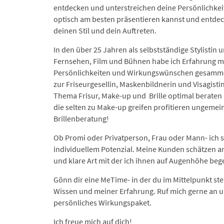
entdecken und unterstreichen deine Persönlichkeit
optisch am besten präsentieren kannst und entdec
deinen Stil und dein Auftreten.
In den über 25 Jahren als selbstständige Stylistin
Fernsehen, Film und Bühnen habe ich Erfahrung mi
Persönlichkeiten und Wirkungswünschen gesamme
zur Friseurgesellin, Maskenbildnerin und Visagisti
Thema Frisur, Make-up und
Brille optimal beraten
die selten zu Make-up greifen profitieren ungemei
Brillenberatung!
Ob Promi oder Privatperson, Frau oder Mann- ich
individuellem Potenzial. Meine Kunden schätzen an
und klare Art mit der ich
ihnen
auf Augenhöhe beg
Gönn dir eine MeTime- in der du im Mittelpunkt st
Wissen und meiner Erfahrung. Ruf mich gerne an u
persönliches Wirkungspaket.
Ich freue mich auf dich!