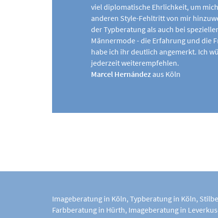
viel diplomatische Ehrlichkeit, um mic
anderen Style-Fehltritt von mir hinzuw
der Typberatung als auch bei spezielle
Männermode - die Erfahrung und die F
habe ich ihr deutlich angemerkt. Ich w
jederzeit weiterempfehlen.
Marcel Hernández
aus Köln
Imageberatung in Köln
,
Typberatung in Köln
,
Stilb
Farbberatung in Hürth
,
Imageberatung in Leverku