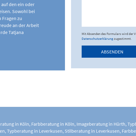
h auf den ein oder
eisen. Sowohl bei
n Fragen zu
reude an der Arbeit
ürde Tatjana
Mit Absenden des Formulars wird der 
Datenschutzerklärung
zugestimmt.
ABSENDEN
eratung in Köln
,
Farbberatung in Köln
,
Imageberatung in Hürth
,
Typ
sen
,
Typberatung in Leverkusen
,
Stilberatung in Leverkusen
,
Farbbe