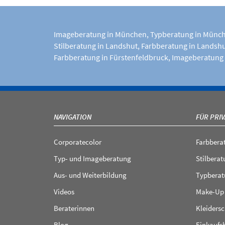
Imageberatung in München
,
Typberatung in Münc
Stilberatung in Landshut
,
Farbberatung in Landsh
Farbberatung in Fürstenfeldbruck
,
Imageberatung 
NAVIGATION
FÜR PRI
Corporatecolor
Farbbera
Typ- und Imageberatung
Stilberat
Aus- und Weiterbildung
Typberat
Videos
Make-Up
Beraterinnen
Kleiders
Blog
Einkaufs