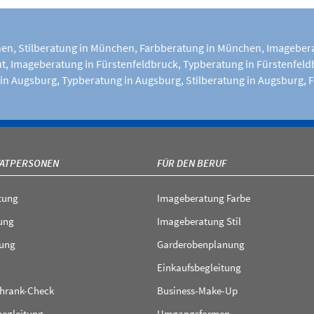
hen
,
Stilberatung in München
,
Farbberatung in München
,
Imagebera
ut
,
Imageberatung in Fürstenfeldbruck
,
Typberatung in Fürstenfeld
in Augsburg
,
Typberatung in Augsburg
,
Stilberatung in Augsburg
,
F
VATPERSONEN
FÜR DEN BERUF
tung
Imageberatung Farbe
ung
Imageberatung Stil
ung
Garderobenplanung
Einkaufsbegleitung
chrank-Check
Business-Make-Up
begleitung
Umgangsformen