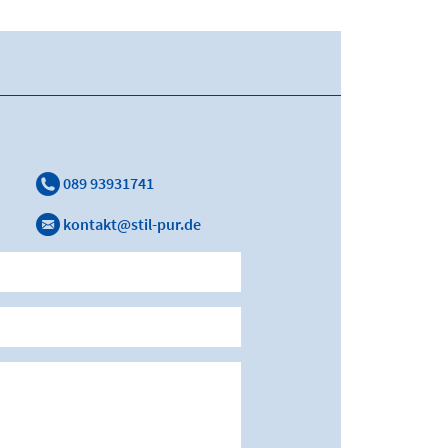
089 93931741
kontakt@stil-pur.de